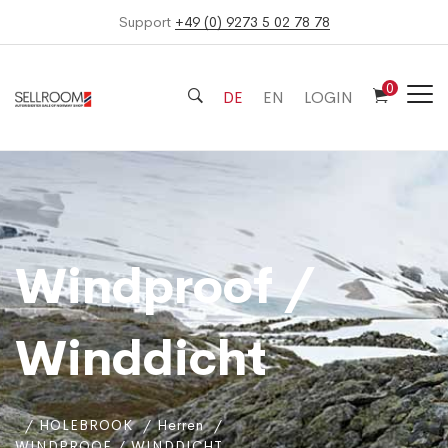
Support
+49 (0) 9273 5 02 78 78
0
DE
EN
LOGIN
Windproof /
Winddicht
HOLEBROOK
Herren
WINDPROOF / WINDDICHT