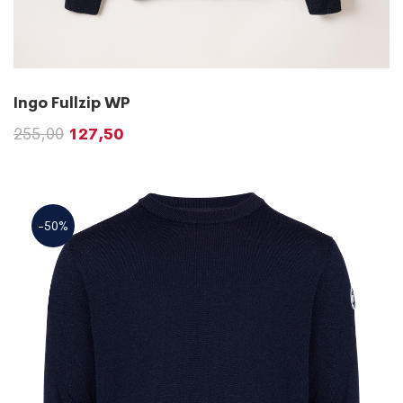
Ingo Fullzip WP
255,00
127,50
-50%