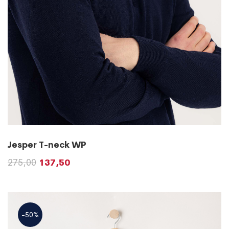
Jesper T-neck WP
275,00
137,50
-50%