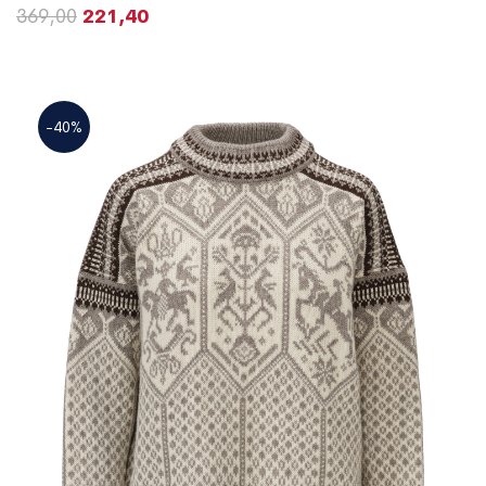
369,00
221,40
-40%