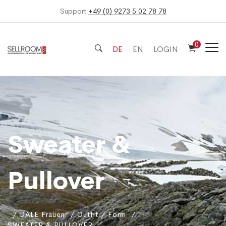
Support
+49 (0) 9273 5 02 78 78
0
DE
EN
LOGIN
Sweater &
Pullover
DALE Frauen
Outfit / Form
SWEATER & PULLOVER