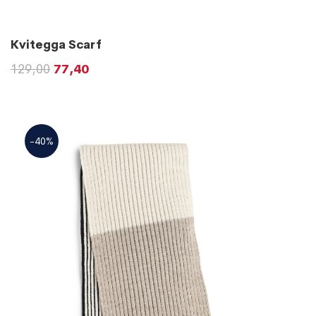
Kvitegga Scarf
129,00
77,40
-40%