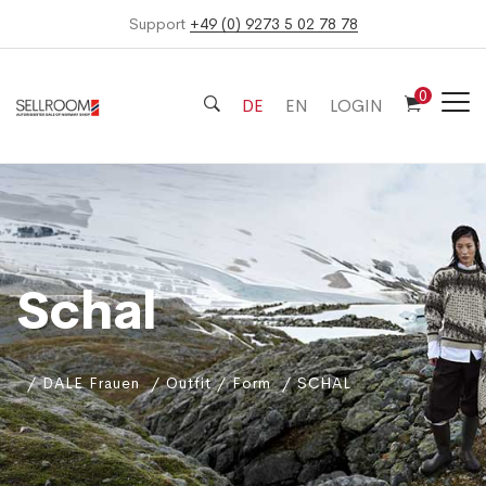
Support
+49 (0) 9273 5 02 78 78
0
DE
EN
LOGIN
Schal
DALE Frauen
Outfit / Form
SCHAL