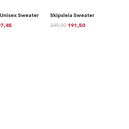
 Unisex Sweater
Skipsleia Sweater
97,45
349,00
191,50