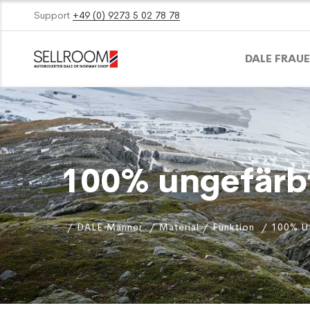
Support
+49 (0) 9273 5 02 78 78
DALE FRAU
100% ungefärbt
DALE Männer
Material / Funktion
100% U