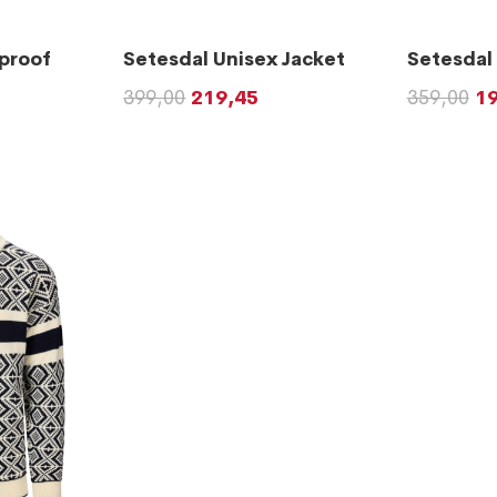
proof
Setesdal Unisex Jacket
Setesdal
399,00
219,45
359,00
1