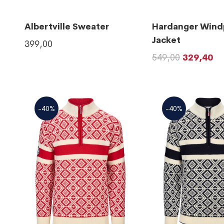
Albertville Sweater
Hardanger Wind
Jacket
399,00
549,00
329,40
-40%
-40%