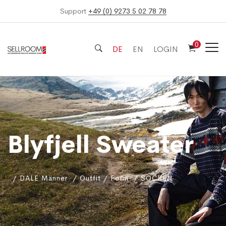
Support
+49 (0) 9273 5 02 78 78
0
DE
EN
LOGIN
Blyfjell Sweater
DALE Männer
Outfit / Form
SOCKEN