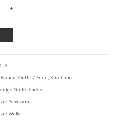
+
1-A
 Frauen
,
Outfit / Form
,
Stirnband
ichtige Größe finden
 zur Passform
 zur Wolle