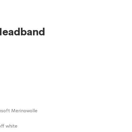
 Headband
nsoft Merinowolle
ff white