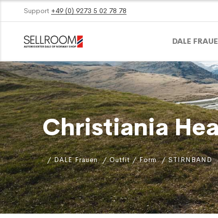
Support
+49 (0) 9273 5 02 78 78
DALE FRAU
Christiania He
DALE Frauen
Outfit / Form
STIRNBAND