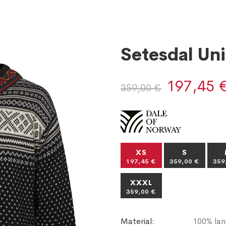
Setesdal Un
197,45 
359,00 €
XS
S
197,45 €
359,00 €
359
XXXL
359,00 €
Material:
100% lan