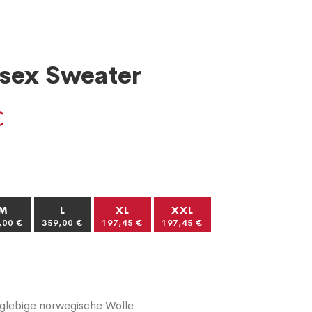
isex Sweater
€
M
L
XL
XXL
,00 €
359,00 €
197,45 €
197,45 €
glebige norwegische Wolle