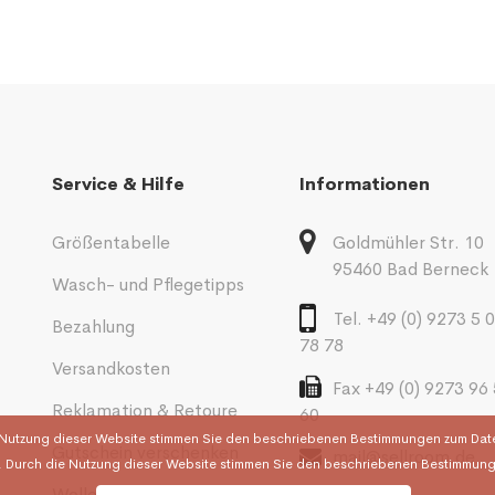
Service & Hilfe
Informationen
Größentabelle
Goldmühler Str. 10
95460 Bad Berneck
n
Wasch- und Pflegetipps
Tel. +49 (0) 9273 5 
Bezahlung
78 78
Versandkosten
Fax +49 (0) 9273 96
Reklamation & Retoure
60
Nutzung dieser Website stimmen Sie den beschriebenen Bestimmungen zum Datens
Gutschein verschenken
mail@sellroom.de
 Durch die Nutzung dieser Website stimmen Sie den beschriebenen Bestimmung
Wolle & Garne