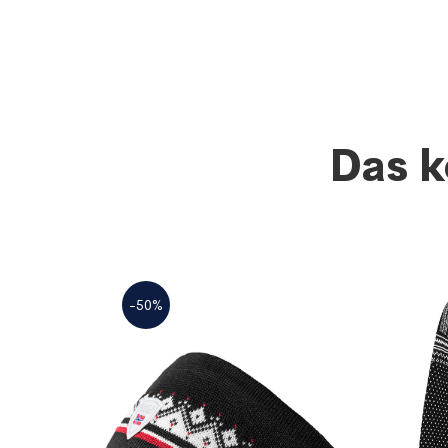
Das k
-50%