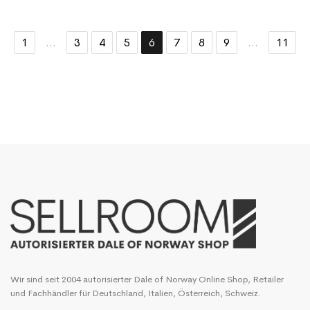
1
...
3
4
5
6
7
8
9
...
11
Wir sind seit 2004 autorisierter Dale of Norway Online Shop, Retailer
und Fachhändler für Deutschland, Italien, Österreich, Schweiz.