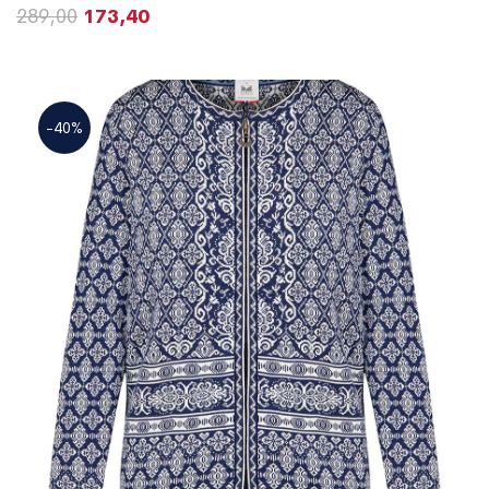
289,00
173,40
-40%