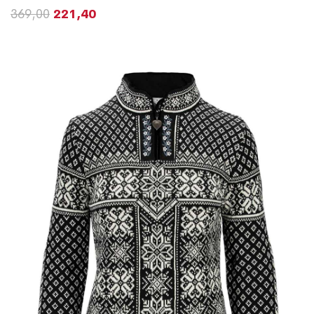
369,00
221,40