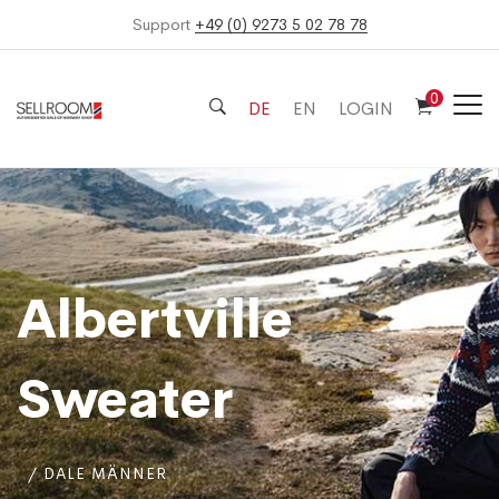
Support
+49 (0) 9273 5 02 78 78
0
DE
EN
LOGIN
Albertville
Sweater
DALE MÄNNER