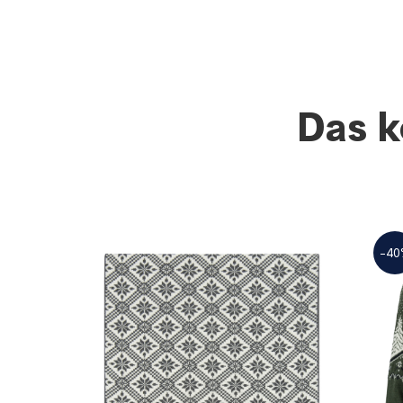
Das k
-40