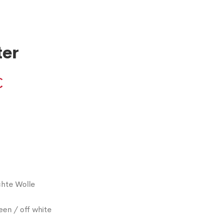
ter
€
chte Wolle
een / off white