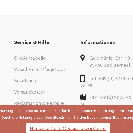
Service & Hilfe
Informationen
Größentabelle
Goldmühler Str. 10
95460 Bad Berneck
n
Wasch- und Pflegetipps
Tel. +49 (0) 9273 5 
Bezahlung
78 78
Versandkosten
Fax +49 (0) 9273 96
Reklamation & Retoure
60
Nutzung dieser Website stimmen Sie den beschriebenen Bestimmungen zum Datens
Gutschein verschenken
mail@sellroom.de
 Durch die Nutzung dieser Website stimmen Sie den beschriebenen Bestimmung
Wolle & Garne
Mo.- Fr. 9 - 13 Uhr
Nur essentielle Cookies akzeptieren