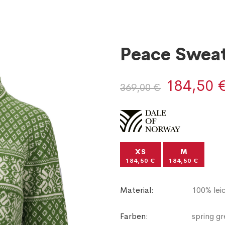
Peace Swea
184,50 
369,00 €
XS
M
184,50 €
184,50 €
Material:
100% lei
Farben:
spring gr