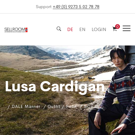
Support
+49 (0) 9273 5 02 78 78
0
DE
EN
LOGIN
Lusa Cardigan
DALE Männer
Outfit / Form
SCHAL