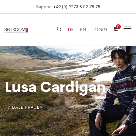
Support
+49 (0) 9273 5 02 78 78
0
DE
EN
LOGIN
Lusa Cardigan
DALE FRAUEN