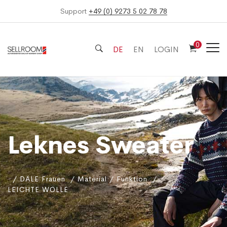
Support
+49 (0) 9273 5 02 78 78
0
DE
EN
LOGIN
Leknes Sweater
DALE Frauen
Material / Funktion
LEICHTE WOLLE