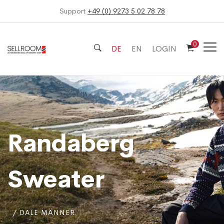
Support
+49 (0) 9273 5 02 78 78
0
DE
EN
LOGIN
Randaberg
Sweater
DALE MÄNNER