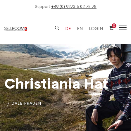
Support
+49 (0) 9273 5 02 78 78
0
DE
EN
LOGIN
Christiania Hat
DALE FRAUEN