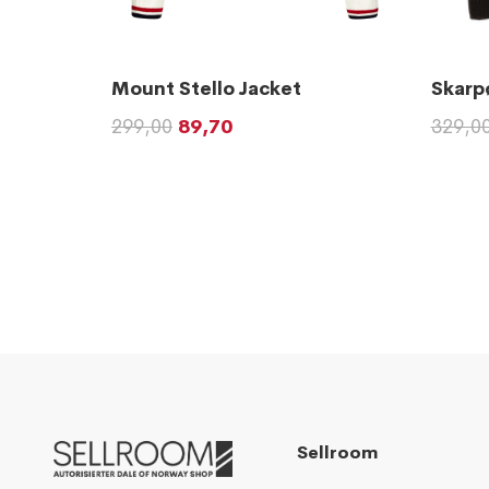
Mount Stello Jacket
Skarp
299,00
89,70
329,0
Sellroom