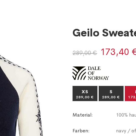
Geilo Sweat
173,40 
289,00 €
XS
S
289,00 €
289,00 €
173
Material:
100% hau
Farben:
navy / of