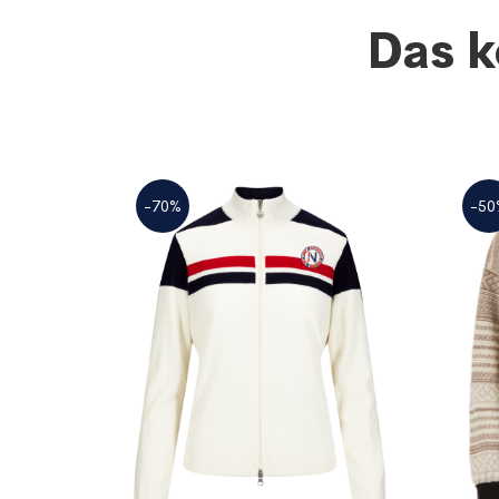
Das k
-70%
-50