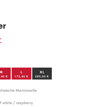
er
€
M
L
XL
,40 €
173,40 €
289,00 €
tweiche Merinowolle
f white / raspberry