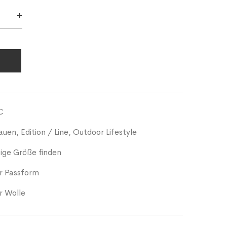
+
C
auen
,
Edition / Line
,
Outdoor Lifestyle
tige Größe finden
ur Passform
r Wolle